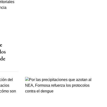
e
los
 de