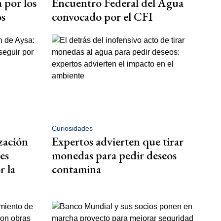
a por los
Encuentro Federal del Agua
os
convocado por el CFI
Curiosidades
ización
Expertos advierten que tirar
es
monedas para pedir deseos
r la
contamina