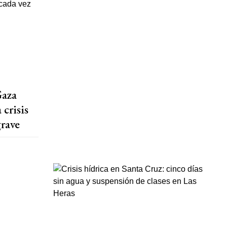
Gaza
crisis
grave