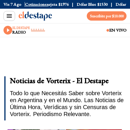
ial
Vie 7 Ago
$1520
Dólar Tarjeta
Cotizaciones
$1976
Dólar Blue
$1530
Dólar CCL
$
Suscribite por $10.000
EL DESTAPE
EN VIVO
RADIO
Noticias de Vorterix - El Destape
Todo lo que Necesitás Saber sobre Vorterix
en Argentina y en el Mundo. Las Noticias de
Última Hora, Verídicas y sin Censuras de
Vorterix. Periodismo Relevante.