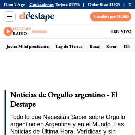
 Oficial
Dom 9 Ago
$1520
Cotizaciones
Dólar Tarjeta
$1976
Dólar Blue
$1525
Dólar 
Suscribite por $10.000
EL DESTAPE
EN VIVO
RADIO
Javier Milei presidente
Ley de Tierras
Boca
River
Dólar h
Noticias de Orgullo argentino - El
Destape
Todo lo que Necesitás Saber sobre Orgullo
argentino en Argentina y en el Mundo. Las
Noticias de Última Hora, Verídicas y sin