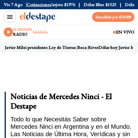
cial
Vie 7 Ago
$1520
Cotizaciones
Dólar Tarjeta
$1976
Dólar Blue
$1525
Dólar CCL
Suscribite por $10.000
EL DESTAPE
EN VIVO
RADIO
Javier Milei presidente
Ley de Tierras
Boca
River
Dólar hoy
Javier Milei
Noticias de Mercedes Ninci - El
Destape
Todo lo que Necesitás Saber sobre
Mercedes Ninci en Argentina y en el Mundo.
Las Noticias de Última Hora, Verídicas y sin