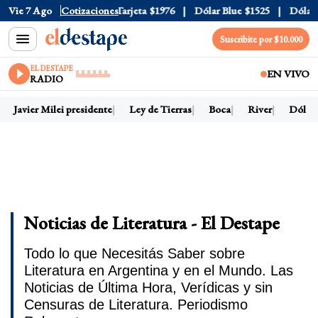
cial
Vie 7 Ago
$1520
Cotizaciones
Dólar Tarjeta
$1976
Dólar Blue
$1525
Dólar CCL
Suscribite por $10.000
EL DESTAPE
EN VIVO
RADIO
Javier Milei presidente
Ley de Tierras
Boca
River
Dólar ho
Noticias de Literatura - El Destape
Todo lo que Necesitás Saber sobre
Literatura en Argentina y en el Mundo. Las
Noticias de Última Hora, Verídicas y sin
Censuras de Literatura. Periodismo