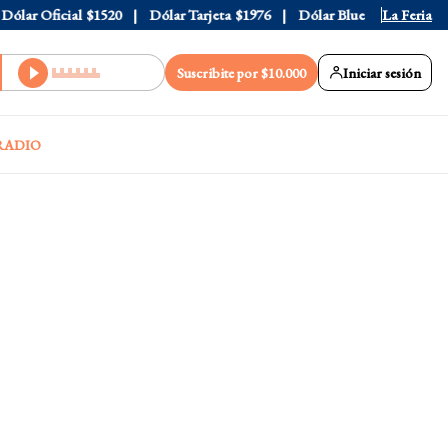
r Oficial
$1520
Dólar Tarjeta
$1976
Dólar Blue
$1530
La Feria
Dólar
Suscribite por $10.000
Iniciar sesión
RADIO