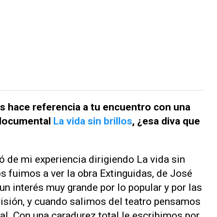
os
hace referencia a tu encuentro con una
 documental
La vida sin brillos
,
¿esa diva que
gió de mi experiencia dirigiendo
La vida sin
os fuimos a ver la obra
Extinguidas
, de José
n interés muy grande por lo popular y por las
visión, y cuando salimos del teatro pensamos
al. Con una caradurez total le escribimos por