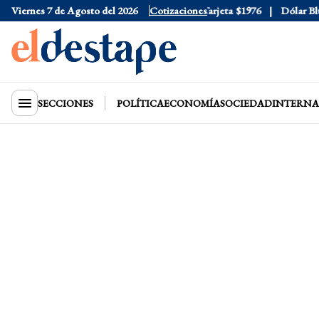
Viernes 7 de Agosto del 2026
Dólar Oficial
$1520
Cotizaciones
Dólar Tarjeta
$1976
Dólar Blue
$
SECCIONES
POLÍTICA
ECONOMÍA
SOCIEDAD
INTERNA