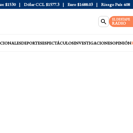
1530
Dólar CCL
$1577.3
Euro
$1688.03
Riesgo País
408
Dóla
EL DESTAPE
RADIO
CIONALES
DEPORTES
ESPECTÁCULOS
INVESTIGACIONES
OPINIÓN