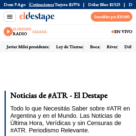
Oficial
Dom 9 Ago
$1520
Cotizaciones
Dólar Tarjeta
$1976
Dólar Blue
$1525
Dólar C
Suscribite por $10.000
EL DESTAPE
EN VIVO
RADIO
Javier Milei presidente
Ley de Tierras
Boca
River
Dólar h
Noticias de #ATR - El Destape
Todo lo que Necesitás Saber sobre #ATR en
Argentina y en el Mundo. Las Noticias de
Última Hora, Verídicas y sin Censuras de
#ATR. Periodismo Relevante.