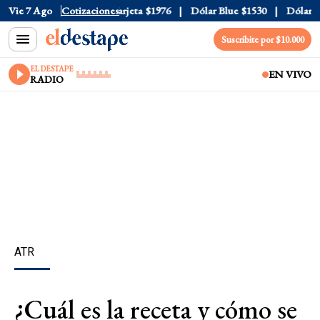
icial
Vie 7 Ago
$1520
Cotizaciones
Dólar Tarjeta
$1976
Dólar Blue
$1530
Dólar CCL
Suscribite por $10.000
EL DESTAPE
EN VIVO
RADIO
ATR
¿Cuál es la receta y cómo se