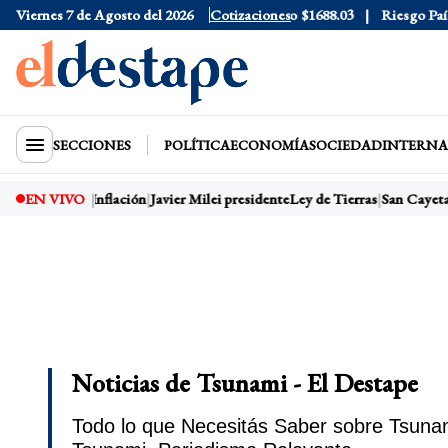
ue
$1525
Viernes 7 de Agosto del 2026
Dólar CCL
$1578.7
Cotizaciones
Euro
$1688.03
Riesgo País
408
SECCIONES
POLÍTICA
ECONOMÍA
SOCIEDAD
INTERNA
o
Dólar hoy
EN VIVO
Inflación
Javier Milei presidente
Ley de Tierras
San Cayetano
Noticias de Tsunami - El Destape
Todo lo que Necesitás Saber sobre Tsunam