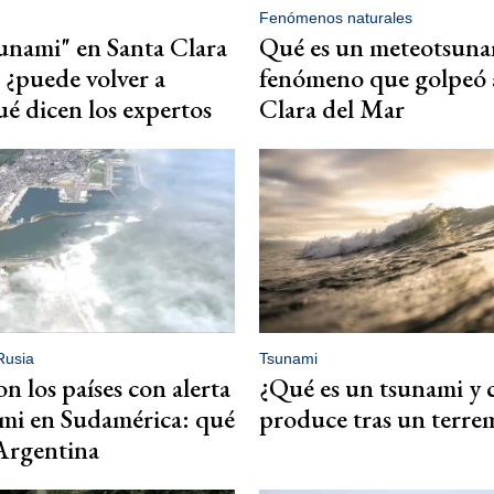
Fenómenos naturales
unami" en Santa Clara
Qué es un meteotsunam
 ¿puede volver a
fenómeno que golpeó 
ué dicen los expertos
Clara del Mar
Rusia
Tsunami
n los países con alerta
¿Qué es un tsunami y 
mi en Sudamérica: qué
produce tras un terre
Argentina