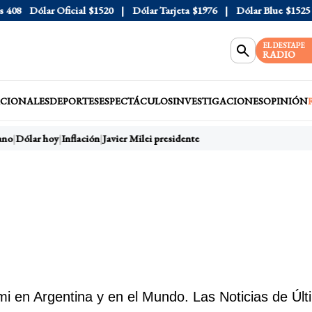
Dólar Oficial
$1520
Dólar Tarjeta
$1976
Dólar Blue
$1525
Dó
EL DESTAPE
RADIO
CIONALES
DEPORTES
ESPECTÁCULOS
INVESTIGACIONES
OPINIÓN
Dólar hoy
Inflación
Javier Milei presidente
i en Argentina y en el Mundo. Las Noticias de Últ