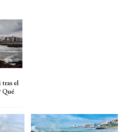
tras el
? Qué