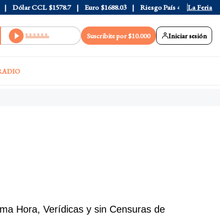
lar CCL
$1578.7
Euro
$1688.03
Riesgo País
408
La Feria
Suscribite por $10.000
Iniciar sesión
RADIO
ima Hora, Verídicas y sin Censuras de