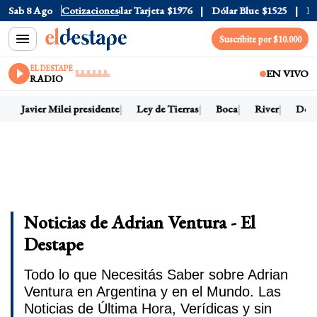
r Oficial
Sab 8 Ago
$1520
Cotizaciones
Dólar Tarjeta
$1976
Dólar Blue
$1525
Dólar
Suscribite por $10.000
EL DESTAPE
EN VIVO
RADIO
Javier Milei presidente
Ley de Tierras
Boca
River
Dólar 
Noticias de Adrian Ventura - El
Destape
Todo lo que Necesitás Saber sobre Adrian
Ventura en Argentina y en el Mundo. Las
Noticias de Última Hora, Verídicas y sin