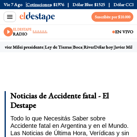
$1520
Vie 7 Ago
Dólar Tarjeta
Cotizaciones
$1976
Dólar Blue
$1525
Dólar CCL
$1578
Suscribite por $10.000
EL DESTAPE
EN VIVO
RADIO
avier Milei presidente
Ley de Tierras
Boca
River
Dólar hoy
Javier Milei p
Noticias de Accidente fatal - El
Destape
Todo lo que Necesitás Saber sobre
Accidente fatal en Argentina y en el Mundo.
Las Noticias de Última Hora, Verídicas y sin