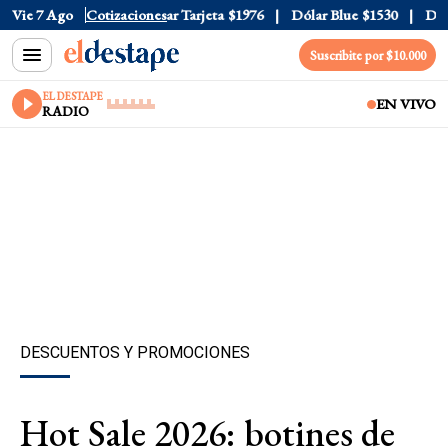
r Oficial
Vie 7 Ago
$1520
Cotizaciones
Dólar Tarjeta
$1976
Dólar Blue
$1530
Dólar 
Suscribite por $10.000
EL DESTAPE
EN VIVO
RADIO
DESCUENTOS Y PROMOCIONES
Hot Sale 2026: botines de