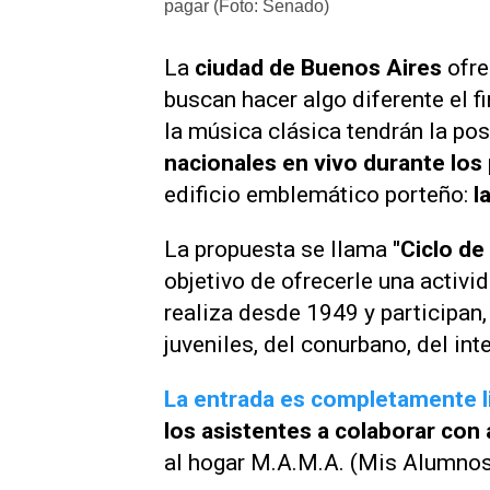
pagar (Foto: Senado)
La
ciudad de Buenos Aires
ofr
buscan hacer algo diferente el f
la música clásica tendrán la po
nacionales en vivo durante lo
edificio emblemático porteño:
l
La propuesta se llama
"Ciclo de
objetivo de ofrecerle una activid
realiza desde 1949 y participan
juveniles, del conurbano, del int
La entrada es completamente li
los asistentes a colaborar co
al hogar M.A.M.A. (Mis Alumno