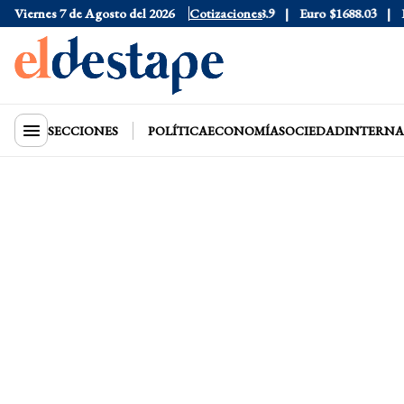
6
Viernes 7 de Agosto del 2026
Dólar Blue
$1525
Dólar CCL
Cotizaciones
$1578.9
Euro
$1688.03
Rie
SECCIONES
POLÍTICA
ECONOMÍA
SOCIEDAD
INTERNA