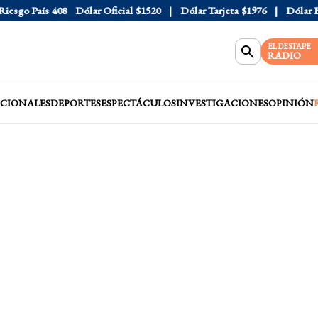
sgo País
408
Dólar Oficial
$1520
Dólar Tarjeta
$1976
Dólar Blue
EL DESTAPE
RADIO
CIONALES
DEPORTES
ESPECTÁCULOS
INVESTIGACIONES
OPINIÓN