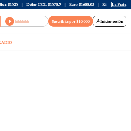
$1525
Dólar CCL
$1578.9
Euro
$1688.03
Riesgo País
La Feria
408
Suscribite por $10.000
Iniciar sesión
RADIO