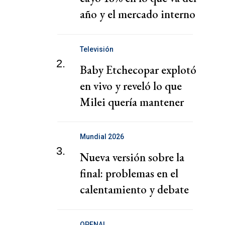
año y el mercado interno
no arranca
Televisión
2.
Baby Etchecopar explotó
en vivo y reveló lo que
Milei quería mantener
en secreto
Mundial 2026
3.
Nueva versión sobre la
final: problemas en el
calentamiento y debate
con Scaloni
OPENAI