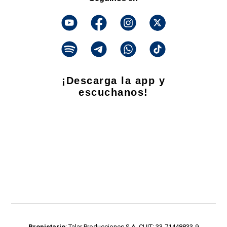
¡Descarga la app y
escuchanos!
Propietario
: Talar Producciones S.A. CUIT: 33-71448833-9