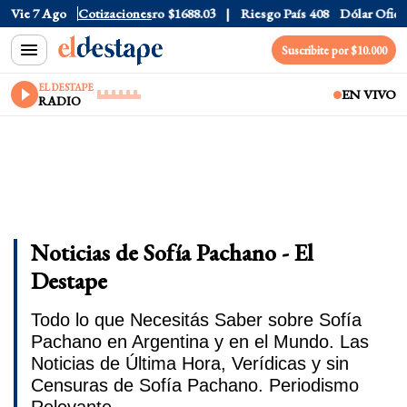
ar CCL
Vie 7 Ago
$1577.3
Cotizaciones
Euro
$1688.03
Riesgo País
408
Dólar Oficial
$15
Suscribite por $10.000
EL DESTAPE
EN VIVO
RADIO
Noticias de Sofía Pachano - El
Destape
Todo lo que Necesitás Saber sobre Sofía
Pachano en Argentina y en el Mundo. Las
Noticias de Última Hora, Verídicas y sin
Censuras de Sofía Pachano. Periodismo