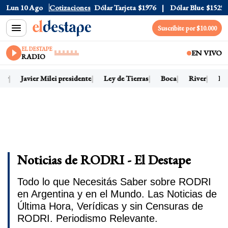
Lun 10 Ago
Dólar Oficial
Cotizaciones
$1520
Dólar Tarjeta
$1976
Dólar Blue
$1525
Suscribite por $10.000
EL DESTAPE
EN VIVO
RADIO
y
Javier Milei presidente
Ley de Tierras
Boca
River
Dóla
Noticias de RODRI - El Destape
Todo lo que Necesitás Saber sobre RODRI
en Argentina y en el Mundo. Las Noticias de
Última Hora, Verídicas y sin Censuras de
RODRI. Periodismo Relevante.