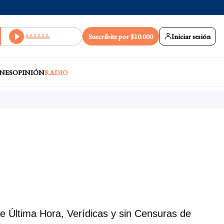
Suscribite por $10.000
Iniciar sesión
NES
OPINIÓN
RADIO
 Última Hora, Verídicas y sin Censuras de