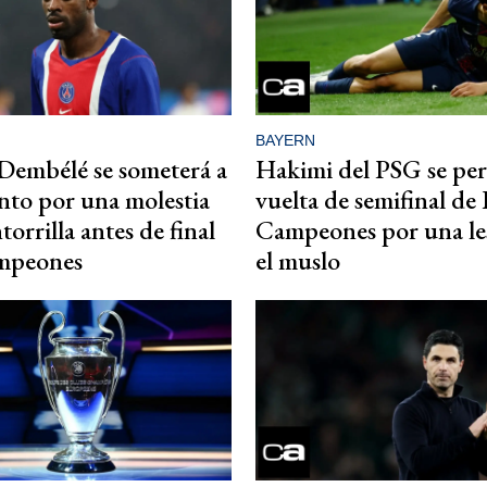
BAYERN
Dembélé se someterá a
Hakimi del PSG se per
nto por una molestia
vuelta de semifinal de
torrilla antes de final
Campeones por una le
mpeones
el muslo