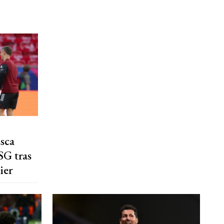
usca
SG tras
ier