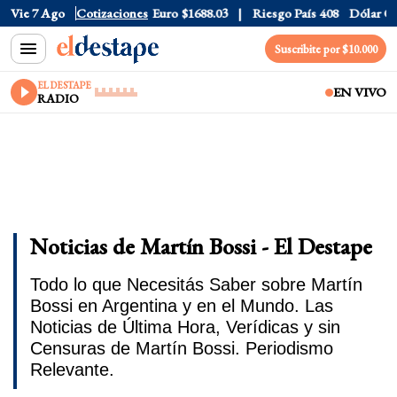
Dólar CCL
Vie 7 Ago
$1577.3
Cotizaciones
Euro
$1688.03
Riesgo País
408
Dólar Oficial
Suscribite por $10.000
EL DESTAPE
EN VIVO
RADIO
Noticias de Martín Bossi - El Destape
Todo lo que Necesitás Saber sobre Martín
Bossi en Argentina y en el Mundo. Las
Noticias de Última Hora, Verídicas y sin
Censuras de Martín Bossi. Periodismo
Relevante.