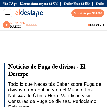
ial
Vie 7 Ago
$1520
Dólar Tarjeta
Cotizaciones
$1976
Dólar Blue
$1530
Dólar CCL
$
Suscribite por $10.000
EL DESTAPE
EN VIVO
RADIO
Noticias de Fuga de divisas - El
Destape
Todo lo que Necesitás Saber sobre Fuga de
divisas en Argentina y en el Mundo. Las
Noticias de Última Hora, Verídicas y sin
Censuras de Fuga de divisas. Periodismo