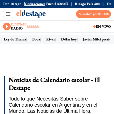
Dólar CCL
Lun 10 Ago
$1580.7
Cotizaciones
Euro
$1688.03
Riesgo País
408
Dólar Of
Suscribite por $10.000
EL DESTAPE
EN VIVO
RADIO
Ley de Tierras
Boca
River
Dólar hoy
Javier Milei president
Noticias de Calendario escolar - El
Destape
Todo lo que Necesitás Saber sobre
Calendario escolar en Argentina y en el
Mundo. Las Noticias de Última Hora,