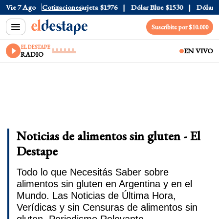
cial
Vie 7 Ago
$1520
Cotizaciones
Dólar Tarjeta
$1976
Dólar Blue
$1530
Dólar CCL
Suscribite por $10.000
EL DESTAPE
EN VIVO
RADIO
Noticias de alimentos sin gluten - El
Destape
Todo lo que Necesitás Saber sobre
alimentos sin gluten en Argentina y en el
Mundo. Las Noticias de Última Hora,
Verídicas y sin Censuras de alimentos sin