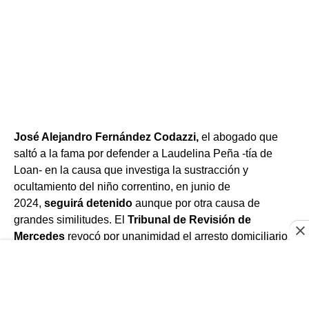
José Alejandro Fernández Codazzi,
el abogado que
saltó a la fama por defender a Laudelina Peña -tía de
Loan- en la causa que investiga la sustracción y
ocultamiento del niño correntino, en junio de
2024,
seguirá detenido
aunque por otra causa de
grandes similitudes. El
Tribunal de Revisión de
Mercedes
revocó por unanimidad el arresto domiciliario
que le había otorgado el juez de garantías de
Esquina,
Jorge Gustavo Vallejos
, y ordenó su
prisión
preventiva
.