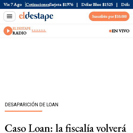
icial
Vie 7 Ago
$1520
Cotizaciones
Dólar Tarjeta
$1976
Dólar Blue
$1525
Dólar CC
Suscribite por $10.000
EL DESTAPE
EN VIVO
RADIO
DESAPARICIÓN DE LOAN
Caso Loan: la fiscalía volverá