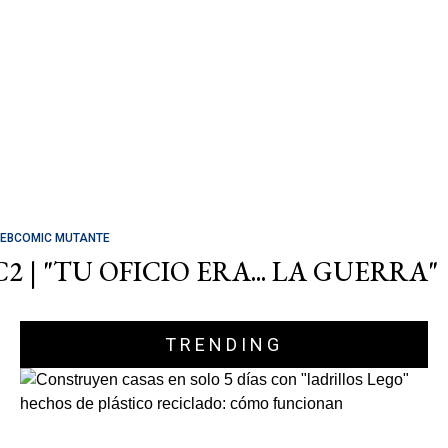
EBCOMIC MUTANTE
C2 | "TU OFICIO ERA... LA GUERRA"
TRENDING