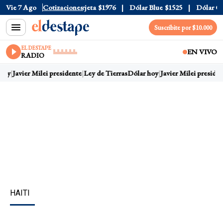
ial
Vie 7 Ago
$1520
Dólar Tarjeta
Cotizaciones
$1976
Dólar Blue
$1525
Dólar CCL
Suscribite por $10.000
EL DESTAPE
EN VIVO
RADIO
hoy
Javier Milei presidente
Ley de Tierras
Dólar hoy
Javier Milei president
HAITI