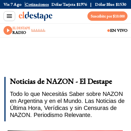
Vie 7 Ago
Dólar Oficial
Cotizaciones
$1520
Dólar Tarjeta
$1976
Dólar Blue
$1530
Suscribite por $10.000
EL DESTAPE
EN VIVO
RADIO
Noticias de NAZON - El Destape
Todo lo que Necesitás Saber sobre NAZON
en Argentina y en el Mundo. Las Noticias de
Última Hora, Verídicas y sin Censuras de
NAZON. Periodismo Relevante.