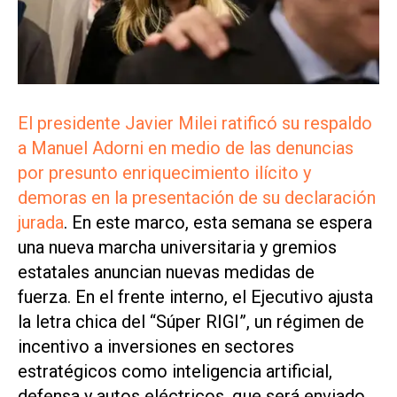
El presidente Javier Milei ratificó su respaldo
a Manuel Adorni en medio de las denuncias
por presunto enriquecimiento ilícito y
demoras en la presentación de su declaración
jurada
. En este marco, esta semana se espera
una nueva marcha universitaria y gremios
estatales anuncian nuevas medidas de
fuerza. En el frente interno, el Ejecutivo ajusta
la letra chica del “Súper RIGI”, un régimen de
incentivo a inversiones en sectores
estratégicos como inteligencia artificial,
defensa y autos eléctricos, que será enviado