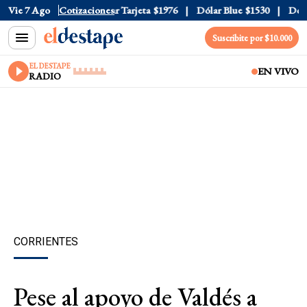
 Oficial
Vie 7 Ago
$1520
Cotizaciones
Dólar Tarjeta
$1976
Dólar Blue
$1530
Dólar 
Suscribite por $10.000
EL DESTAPE
EN VIVO
RADIO
CORRIENTES
Pese al apoyo de Valdés a