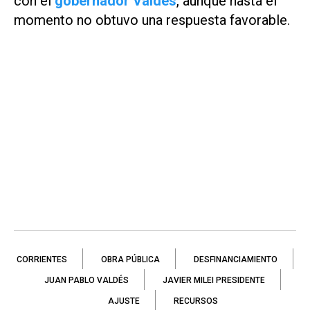
con el
gobernador Valdés
, aunque hasta el
momento no obtuvo una respuesta favorable.
CORRIENTES
OBRA PÚBLICA
DESFINANCIAMIENTO
JUAN PABLO VALDÉS
JAVIER MILEI PRESIDENTE
AJUSTE
RECURSOS