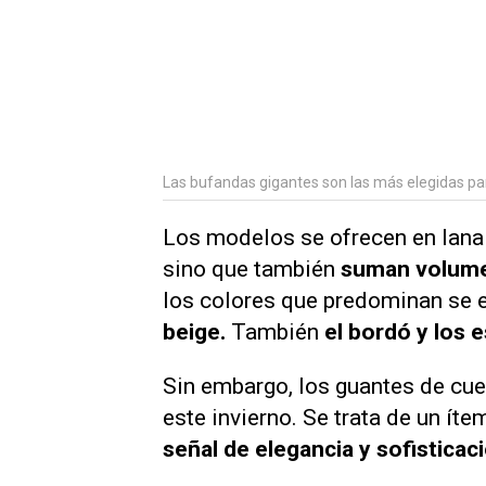
Las bufandas gigantes son las más elegidas para
Los modelos se ofrecen en lana y
sino que también
suman volumen
los colores que predominan se 
beige.
También
el bordó y los
Sin embargo, los guantes de cu
este invierno. Se trata de un íte
señal de elegancia y sofisticac