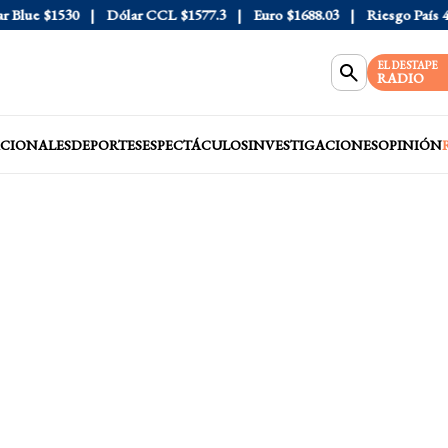
lue
$1530
Dólar CCL
$1577.3
Euro
$1688.03
Riesgo País
408
EL DESTAPE
RADIO
CIONALES
DEPORTES
ESPECTÁCULOS
INVESTIGACIONES
OPINIÓN