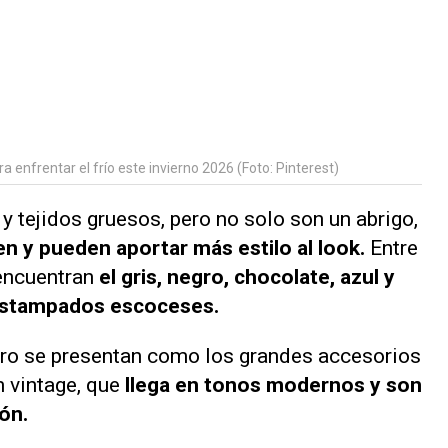
 enfrentar el frío este invierno 2026 (Foto: Pinterest)
 tejidos gruesos, pero no solo son un abrigo,
 y pueden aportar más estilo al look.
Entre
encuentran
el gris, negro, chocolate, azul y
 estampados escoceses.
ero se presentan como los grandes accesorios
m vintage, que
llega en tonos modernos y son
ión.