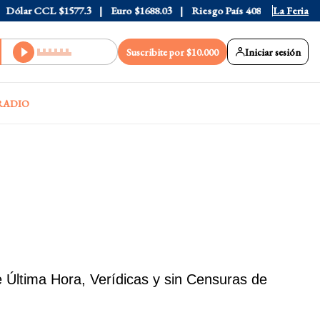
 CCL
$1577.3
Euro
$1688.03
Riesgo País
408
La Feria
Suscribite por $10.000
Iniciar sesión
RADIO
 Última Hora, Verídicas y sin Censuras de