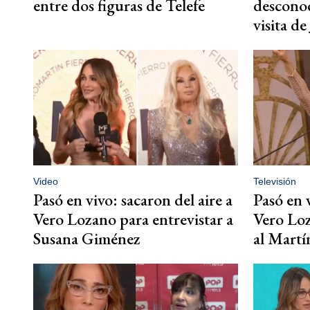
entre dos figuras de Telefe
desconoc
visita d
Video
Televisión
Pasó en vivo: sacaron del aire a
Pasó en v
Vero Lozano para entrevistar a
Vero Lo
Susana Giménez
al Martí