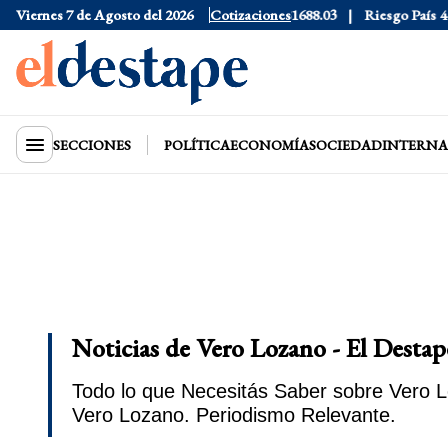
1530
Viernes 7 de Agosto del 2026
Dólar CCL
$1577.3
Euro
Cotizaciones
$1688.03
Riesgo País
408
Dóla
SECCIONES
POLÍTICA
ECONOMÍA
SOCIEDAD
INTERNA
Noticias de Vero Lozano - El Destap
Todo lo que Necesitás Saber sobre Vero L
Vero Lozano. Periodismo Relevante.