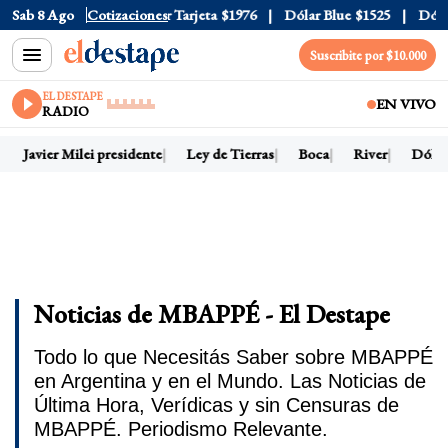
Oficial
Sab 8 Ago
$1520
Cotizaciones
Dólar Tarjeta
$1976
Dólar Blue
$1525
Dólar C
Suscribite por $10.000
EL DESTAPE
EN VIVO
RADIO
Javier Milei presidente
Ley de Tierras
Boca
River
Dólar h
Noticias de MBAPPÉ - El Destape
Todo lo que Necesitás Saber sobre MBAPPÉ
en Argentina y en el Mundo. Las Noticias de
Última Hora, Verídicas y sin Censuras de
MBAPPÉ. Periodismo Relevante.