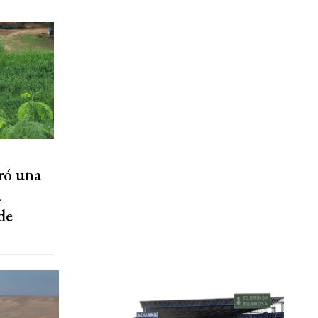
ró una
a
de