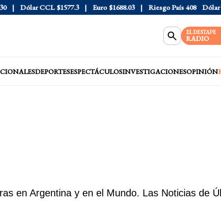
Dólar CCL
$1577.3
Euro
$1688.03
Riesgo País
408
Dólar Oficial
EL DESTAPE
RADIO
CIONALES
DEPORTES
ESPECTÁCULOS
INVESTIGACIONES
OPINIÓN
as en Argentina y en el Mundo. Las Noticias de Ú