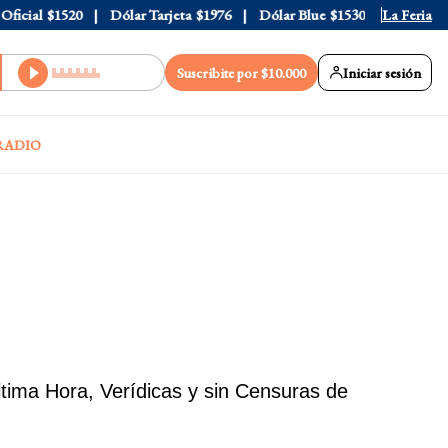
$1520
Dólar Tarjeta
$1976
Dólar Blue
$1530
Dólar CCL
La Feria
$15
Suscribite por $10.000
Iniciar sesión
RADIO
ltima Hora, Verídicas y sin Censuras de