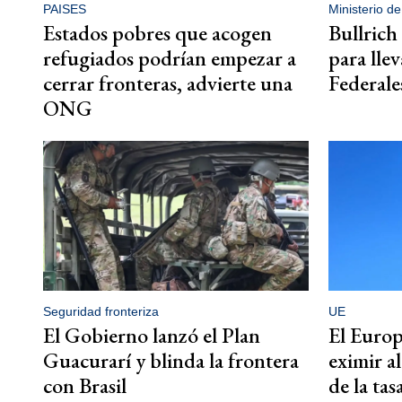
PAISES
Ministerio d
Estados pobres que acogen
Bullrich
refugiados podrían empezar a
para lle
cerrar fronteras, advierte una
Federales
ONG
Seguridad fronteriza
UE
El Gobierno lanzó el Plan
El Europ
Guacurarí y blinda la frontera
eximir a
con Brasil
de la tas