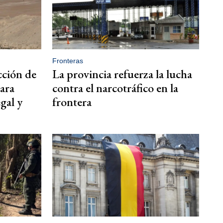
Fronteras
cción de
La provincia refuerza la lucha
para
contra el narcotráfico en la
gal y
frontera