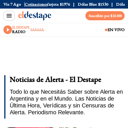
icial
Vie 7 Ago
$1520
Cotizaciones
Dólar Tarjeta
$1976
Dólar Blue
$1530
Dólar CC
Suscribite por $10.000
EL DESTAPE
EN VIVO
RADIO
Noticias de Alerta - El Destape
Todo lo que Necesitás Saber sobre Alerta en
Argentina y en el Mundo. Las Noticias de
Última Hora, Verídicas y sin Censuras de
Alerta. Periodismo Relevante.