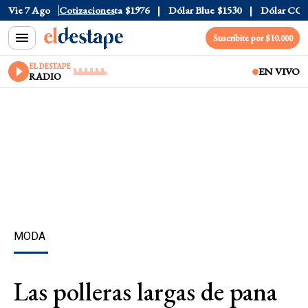
l
$1520
Vie 7 Ago
Dólar Tarjeta
Cotizaciones
$1976
Dólar Blue
$1530
Dólar CCL
$15
Suscribite por $10.000
EL DESTAPE
EN VIVO
RADIO
MODA
Las polleras largas de pana