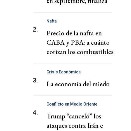
en septiembre, finaliza
retiro de recortes
voluntarios
Nafta
2.
Precio de la nafta en
CABA y PBA: a cuánto
cotizan los combustibles
hoy domingo 2 de
agosto
Crisis Económica
3.
La economía del miedo
Conflicto en Medio Oriente
4.
Trump “canceló” los
ataques contra Irán e