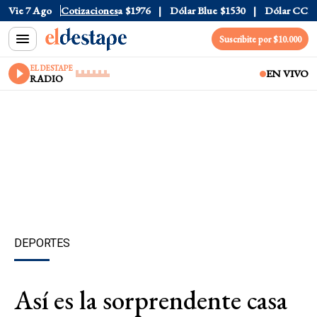
l
$1520
Vie 7 Ago
Dólar Tarjeta
Cotizaciones
$1976
Dólar Blue
$1530
Dólar CCL
$15
Suscribite por $10.000
EL DESTAPE
EN VIVO
RADIO
DEPORTES
Así es la sorprendente casa