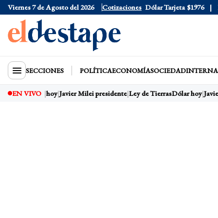
Viernes 7 de Agosto del 2026
Dólar Oficial
Cotizaciones
$1520
Dólar Tarjeta
$1976
Dól
SECCIONES
POLÍTICA
ECONOMÍA
SOCIEDAD
INTERNA
EN VIVO
Dólar hoy
Javier Milei presidente
Ley de Tierras
Dólar hoy
Javie