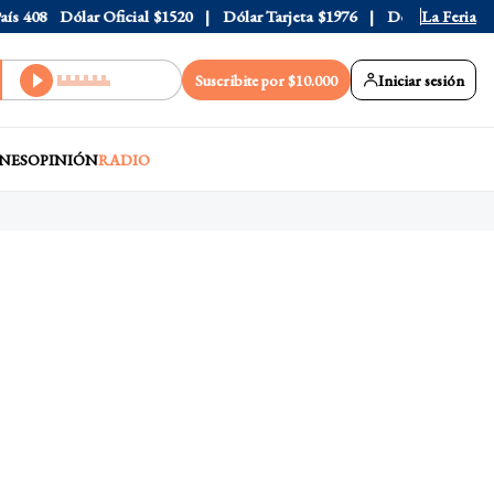
408
Dólar Oficial
$1520
Dólar Tarjeta
$1976
Dólar Blue
La Feria
$1525
Suscribite por $10.000
Iniciar sesión
NES
OPINIÓN
RADIO