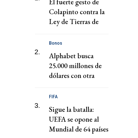
El fuerte gesto de
Colapinto contra la
Ley de Tierras de
Milei
Bonos
2.
Alphabet busca
25.000 millones de
dólares con otra
emisión de bonos,
según una fuente
FIFA
3.
Sigue la batalla:
UEFA se opone al
Mundial de 64 países