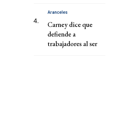
de la FIFA
Aranceles
4.
Carney dice que
defiende a
trabajadores al ser
consultado por
comentario ofensivo
de Trump sobre
Canadá