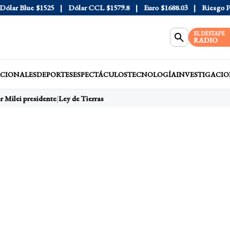
ar Blue
$1525
Dólar CCL
$1579.8
Euro
$1688.03
Riesgo País
EL DESTAPE
RADIO
CIONALES
DEPORTES
ESPECTÁCULOS
TECNOLOGÍA
INVESTIGACIO
r Milei presidente
Ley de Tierras