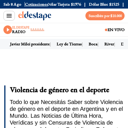
lar Oficial
Sab 8 Ago
$1520
Cotizaciones
Dólar Tarjeta
$1976
Dólar Blue
$1525
Dól
Suscribite por $10.000
EL DESTAPE
EN VIVO
RADIO
Javier Milei presidente
Ley de Tierras
Boca
River
Dólar
Violencia de género en el deporte
Todo lo que Necesitás Saber sobre Violencia
de género en el deporte en Argentina y en el
Mundo. Las Noticias de Última Hora,
Verídicas y sin Censuras de Violencia de