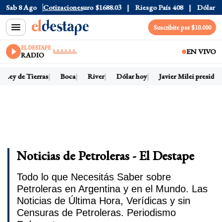
lar CCL
Sab 8 Ago
$1580.7
Cotizaciones
Euro
$1688.03
Riesgo País
408
Dólar Oficial
Suscribite por $10.000
EL DESTAPE
EN VIVO
RADIO
Ley de Tierras
Boca
River
Dólar hoy
Javier Milei presidente
Noticias de Petroleras - El Destape
Todo lo que Necesitás Saber sobre
Petroleras en Argentina y en el Mundo. Las
Noticias de Última Hora, Verídicas y sin
Censuras de Petroleras. Periodismo