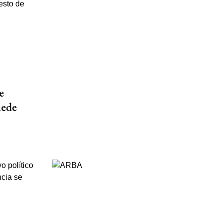
e
uede