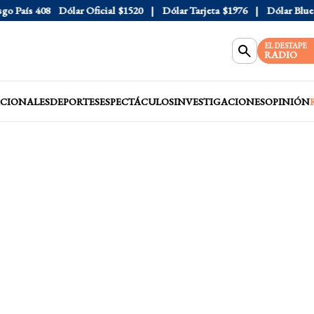
País
408
Dólar Oficial
$1520
Dólar Tarjeta
$1976
Dólar Blue
$1
EL DESTAPE
RADIO
CIONALES
DEPORTES
ESPECTÁCULOS
INVESTIGACIONES
OPINIÓN