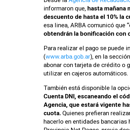
Desde la
Agencia de Recaudació
informaron que,
hasta mañana m
descuento de hasta el 10% la 
esa linea, ARBA comunicó que
“
obtendrán la bonificación con 
Para realizar el pago se puede i
(
www.arba.gob.ar
), en la secci
abonar con tarjeta de crédito o 
utilizar en cajeros automáticos.
También está disponible la opci
Cuenta DNI, escaneando el códi
Agencia, que estará vigente ha
cuota.
Quienes prefieran realiza
hacerlo en entidades bancarias 
Provincia Net Pagos, previa des