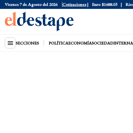
Dólar Blue
Viernes 7 de Agosto del 2026
$1530
Dólar CCL
Cotizaciones
$1577.3
Euro
$1688.03
Riesgo 
SECCIONES
POLÍTICA
ECONOMÍA
SOCIEDAD
INTERNA