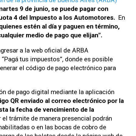
n de la provincia de Buenos Aires (ARBA)
artes 9 de junio, se puede pagar con
cuota 4 del Impuesto a los Automotores.
En
quienes estén al día y paguen en término,
cualquier medio de pago que elijan”.
ngresar a la web oficial de ARBA
ón “Pagá tus impuestos”, donde es posible
generar el código de pago electrónico para
ón de pago digital mediante la aplicación
go QR enviado al correo electrónico por la
sta la fecha de vencimiento de la
r el trámite de manera presencial podrán
habilitadas o en las bocas de cobro de
carga de las boletas desde la página web de