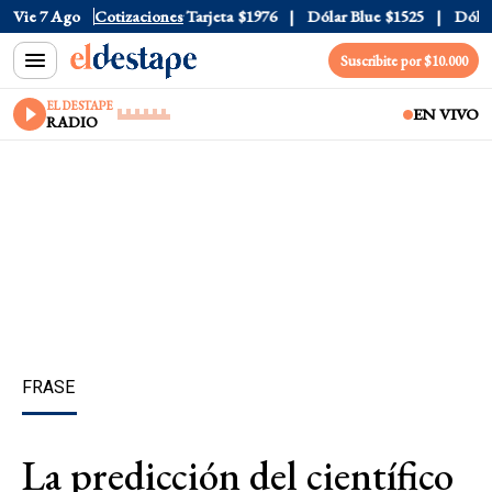
Oficial
Vie 7 Ago
$1520
Cotizaciones
Dólar Tarjeta
$1976
Dólar Blue
$1525
Dólar C
Suscribite por $10.000
EL DESTAPE
EN VIVO
RADIO
FRASE
La predicción del científico