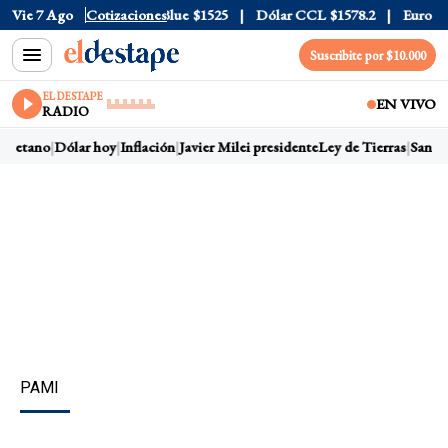
rjeta
Vie 7 Ago
$1976
Cotizaciones
Dólar Blue
$1525
Dólar CCL
$1578.2
Euro
$1688
Suscribite por $10.000
EL DESTAPE
EN VIVO
RADIO
yetano
Dólar hoy
Inflación
Javier Milei presidente
Ley de Tierras
San Ca
PAMI