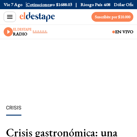
lar CCL
Vie 7 Ago
$1577.3
Cotizaciones
Euro
$1688.03
Riesgo País
408
Dólar Oficial
$1
Suscribite por $10.000
EL DESTAPE
EN VIVO
RADIO
CRISIS
Crisis gastronómica: una