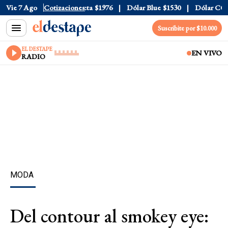
al
$1520
Vie 7 Ago
Dólar Tarjeta
Cotizaciones
$1976
Dólar Blue
$1530
Dólar CCL
$1
Suscribite por $10.000
EL DESTAPE
EN VIVO
RADIO
MODA
Del contour al smokey eye: