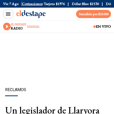
Oficial
Vie 7 Ago
$1520
Cotizaciones
Dólar Tarjeta
$1976
Dólar Blue
$1530
Dólar C
Suscribite por $10.000
EL DESTAPE
EN VIVO
RADIO
RECLAMOS
Un legislador de Llaryora