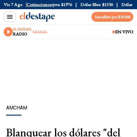
cial
Vie 7 Ago
$1520
Cotizaciones
Dólar Tarjeta
$1976
Dólar Blue
$1530
Dólar CCL
Suscribite por $10.000
EL DESTAPE
EN VIVO
RADIO
AMCHAM
Blanquear los dólares "del