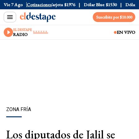
icial
Vie 7 Ago
$1520
Cotizaciones
Dólar Tarjeta
$1976
Dólar Blue
$1530
Dólar CC
Suscribite por $10.000
EL DESTAPE
EN VIVO
RADIO
ZONA FRÍA
Los diputados de Jalil se