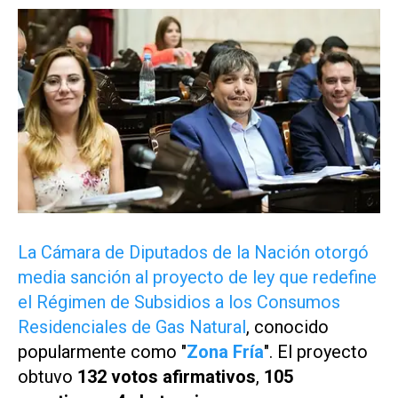
La Cámara de Diputados de la Nación otorgó
media sanción al proyecto de ley que redefine
el Régimen de Subsidios a los Consumos
Residenciales de Gas Natural
, conocido
popularmente como "
Zona Fría
". El proyecto
obtuvo
132 votos afirmativos
,
105