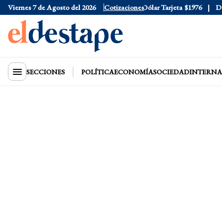
Viernes 7 de Agosto del 2026
Dólar Oficial
$1520
Cotizaciones
Dólar Tarjeta
$1976
Dólar
SECCIONES
POLÍTICA
ECONOMÍA
SOCIEDAD
INTERNA