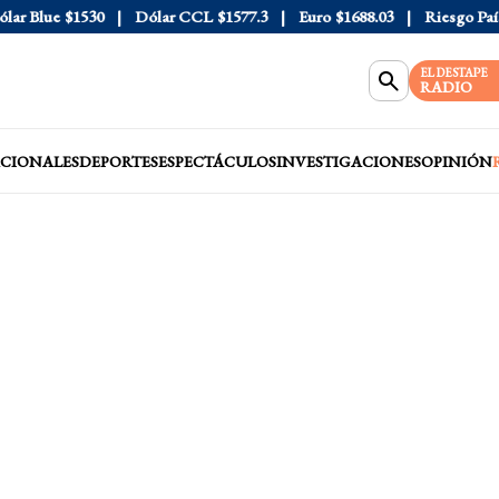
 Blue
$1530
Dólar CCL
$1577.3
Euro
$1688.03
Riesgo País
4
EL DESTAPE
RADIO
CIONALES
DEPORTES
ESPECTÁCULOS
INVESTIGACIONES
OPINIÓN