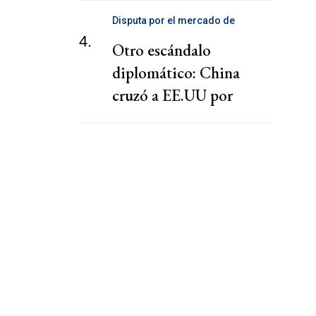
Disputa por el mercado de
telecomunicaciones
4.
Otro escándalo
diplomático: China
cruzó a EE.UU por
presionar a una
cooperativa Argentina