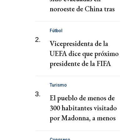
noroeste de China tras
fuertes lluvias e
inundaciones
Fútbol
2.
Vicepresidenta de la
UEFA dice que próximo
presidente de la FIFA
debe ser un "guardián
del deporte"
Turismo
3.
El pueblo de menos de
300 habitantes visitado
por Madonna, a menos
de 2 horas de CABA
Congreso