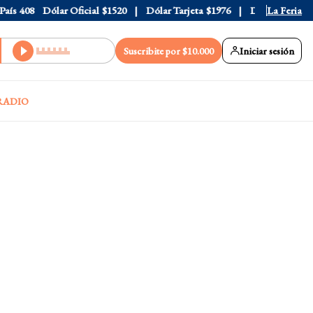
s
408
Dólar Oficial
$1520
Dólar Tarjeta
$1976
Dólar Blue
La Feria
$1530
Suscribite por $10.000
Iniciar sesión
RADIO