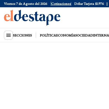
Viernes 7 de Agosto del 2026
Dólar Oficial
Cotizaciones
$1520
Dólar Tarjeta
$1976
Dó
SECCIONES
POLÍTICA
ECONOMÍA
SOCIEDAD
INTERNA