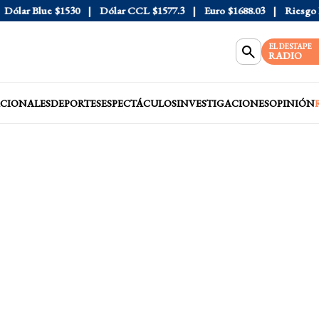
lar Blue
$1530
Dólar CCL
$1577.3
Euro
$1688.03
Riesgo Paí
EL DESTAPE
RADIO
CIONALES
DEPORTES
ESPECTÁCULOS
INVESTIGACIONES
OPINIÓN