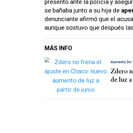
presentó ante la policía y aseg
se bañaba junto a su hija de
ape
denunciante afirmó que el acus
aunque sostuvo que después las
MÁS INFO
Aumento De T
Zdero n
de luz a