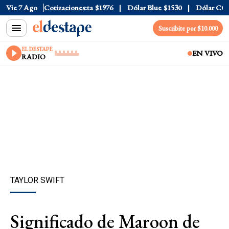
al
Vie 7 Ago
$1520
Dólar Tarjeta
Cotizaciones
$1976
Dólar Blue
$1530
Dólar CCL
$1
Suscribite por $10.000
EL DESTAPE
EN VIVO
RADIO
TAYLOR SWIFT
Significado de Maroon de